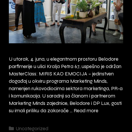
U utorak, 4. juna, u elegantnom prostoru Belodore
parfimerije u ulici Kralja Petra 67, uspešno je održan
MasterClass: MIRIS KAO EMOCIJA – jedinstven
događaj u okviru programa Marketing Minds,
namenjen rukovodiocima sektora marketinga, PR-a
i komunikacija. U saradnji sa članom i partnerom
Marketing Minds zajednice, Belodore i DP Lux, gosti
MasterClass:
su imali priliku da zakorače …
Read more
Miris
kao
Categories
Uncategorized