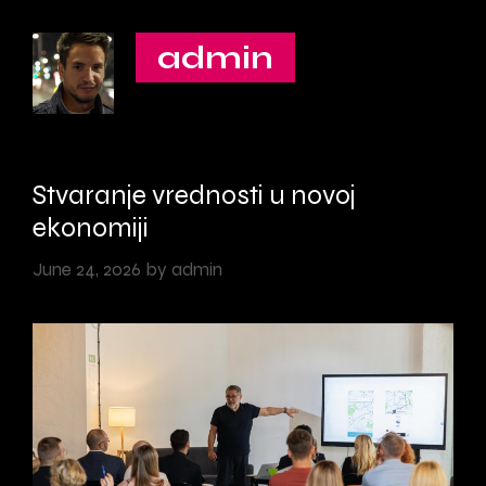
Skip
to
admin
content
Stvaranje vrednosti u novoj
ekonomiji
June 24, 2026
by
admin