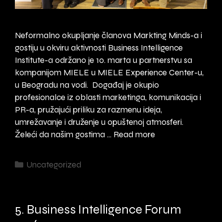
Neformalno okupljanje članova Markting Minds-a i
gostiju u okviru aktivnosti Business Intelligence
Institute-a održano je 10. marta u partnerstvu sa
kompanijom MIELE u MIELE Experience Center-u,
u Beogradu na vodi. Događaj je okupio
profesionalce iz oblasti marketinga, komunikacija i
PR-a, pružajući priliku za razmenu ideja,
umrežavanje i druženje u opuštenoj atmosferi.
Marketing
Želeći da našim gostima …
Read more
Minds
Cocktail
Categories
Uncategorized
Dinner
u
MIELE
5. Business Intelligence Forum
Experience
Center-