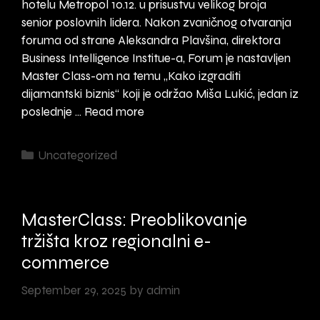
hotelu Metropol 10.12. u prisustvu velikog broja
senior poslovnih lidera. Nakon zvaničnog otvaranja
foruma od strane Aleksandra Plavšina, direktora
Business Intelligence Institue-a, Forum je nastavljen
Master Class-om na temu „Kako izgraditi
dijamantski biznis“ koji je održao Miša Lukić, jedan iz
5.
poslednje …
Read more
Business
Intelligence
Categories
Uncategorized
Forum
2026
MasterClass: Preoblikovanje
tržišta kroz regionalni e-
commerce
September 29, 2025
by
admin