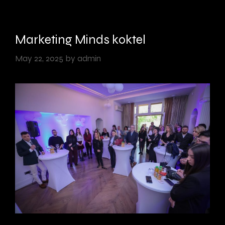
emocija
Marketing Minds koktel
May 22, 2025
by
admin