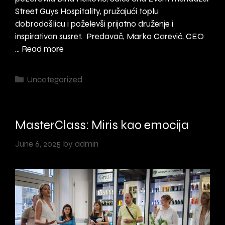
Street Guys Hospitality, pružajući toplu
dobrodošlicu i poželevši prijatno druženje i
inspirativan susret. Predavač, Marko Carević, CEO
MasterClass:
…
Read more
Preoblikovanje
tržišta
Categories
Uncategorized
kroz
regionalni
e-
MasterClass: Miris kao emocija
commerce
June 6, 2025
by
admin